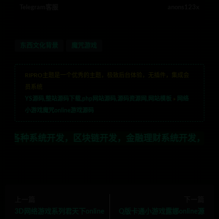
Telegram客服
anons123x
东西文化背景
魔咒游戏
RIPRO主题是一个优秀的主题，极致后台体验，无插件，集成会
员系统
YS源码,整站源码下载,php网站源码,源码资源网,网站模板
»
网络
小游戏魔咒online游戏源码
统开发，区块链开发，金融理财系统开发，行业不限，全栈
上一篇
下一篇
3D网络游戏系列君天下online
Q版卡通小游戏露娜online源