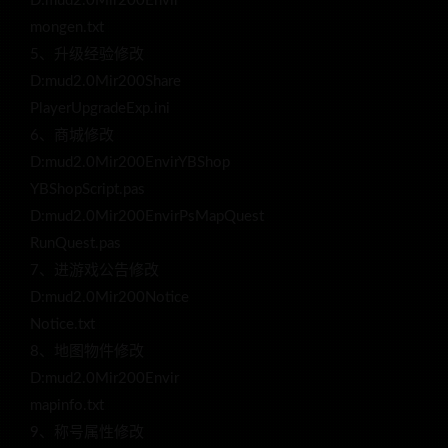
D:mud2.0Mir200Envir
mongen.txt
5、升级经验修改
D:mud2.0Mir200Share
PlayerUpgradeExp.ini
6、商城修改
D:mud2.0Mir200EnvirYBShop
YBShopScript.pas
D:mud2.0Mir200EnvirPsMapQuest
RunQuest.pas
7、进游戏公告修改
D:mud2.0Mir200Notice
Notice.txt
8、地图物件修改
D:mud2.0Mir200Envir
mapinfo.txt
9、称号属性修改