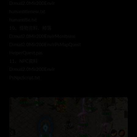
D:mud2.0Mir200Envir
humantitlenew.txt
humantitle.txt
10、怪物资料、掉落
D:mud2.0Mir200EnvirMonItems
D:mud2.0Mir200EnvirPsMapQuest
HelperQuest.pas
11、NPC资料
D:mud2.0Mir200Envir
PsNpcScript.txt