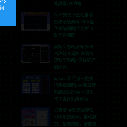
全栈
外股票/多语言
访问
OKX交易所量化自动
交易系统源码|OKX量
化系统源码|交易所自
动交易源码
高端交易所源码|多语
言理财交易所|多语言
理财交易所|/区块链理
财源码
Solana 链代币一键发
行系统源码|sol 链发币
系统源码|Solana SPL
代币发行系统源码
仿百度,谷歌网站搜索
引擎系统源码，自动爬
虫、智能搜索，智能搜