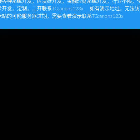
接各种系统开发，区块链开发，金融理财系统开发，行业不限，
术开发，定制，二开联系TG:anons123x 如有演示地址，无法
示站的可能服务器过期，需要查看演示联系TG:anons123x