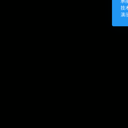
承
技
演