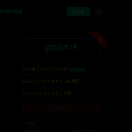
技术教程
登录
下载
2000
积分
普通用户暂无购买权限
升级钻石
钻石会员购买价格 :
2000积分
系TG:anons123x
终身钻石购买价格 :
免费
暂无购买权限
有效期
永久