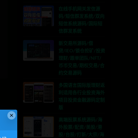
在线手机网关发信源
码/短信群发系统/双向
短信系统源码/国际短
信群发系统
新交易所源码/借
贷/IEO/锁仓挖矿/投资
理财/跟单团队/NFT/
币币交易/期权交易/合
约交易源码
多国语言国际版理财返
利适用各行业投资海外
项目投资金融源码定制
版
×
高端股票系统源码/海
外股票/配资/美股/港
股/台股/打新/大宗/海