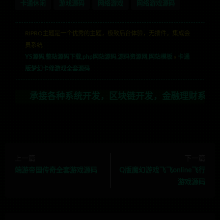
卡通休闲
游戏源码
网络游戏
网络游戏源码
RIPRO主题是一个优秀的主题，极致后台体验，无插件，集成会
员系统
YS源码,整站源码下载,php网站源码,源码资源网,网站模板
»
卡通
版梦幻卡修游戏全套源码
接各种系统开发，区块链开发，金融理财系统开发，行业不限
上一篇
下一篇
端游帝国传奇全套游戏源码
Q版魔幻游戏飞飞online飞行
游戏源码