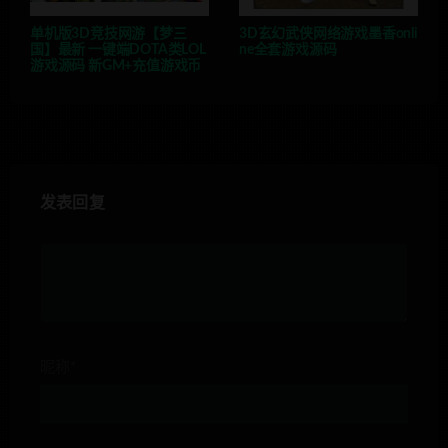
单机版3D竞技网游【梦三
3D玄幻武侠网络游戏墨香onli
国】最新 一键端DOTA类LOL
ne全套游戏源码
游戏源码 新GM+充值游戏币
发表回复
昵称*