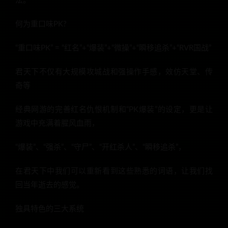
法。
何为重口味PK?
“重口味PK” = “红名”+“爆装”+“微操”+“瞬移追杀”+“RVR国战”
君天下不仅有大规模攻城战和强操作手感，效仿天堂、传
奇等
经典网游的完善红名仇恨机制和“PK爆装”的设定，更是让
游戏中充满着腥风血雨，
“爆装”、“强杀”、“守尸”、“开红杀人”、“瞬移追杀”，
在君天下中我们可以重新看到这些熟悉的词语，让我们找
回当年逝去的感觉。
独具特色的三大系统