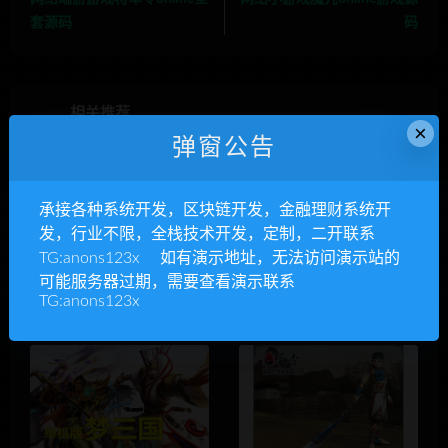
套源码
码
相关推荐
×
弹窗公告
承接各种系统开发，区块链开发，金融理财系统开
发，行业不限，全栈技术开发，定制，二开联系
TG:anons123x 如有演示地址，无法访问演示站的
可能服务器过期，需要查看演示联系
单机版3D竞技网游【梦三
3D玄幻武侠网络游戏墨香onli
TG:anons123x
国】最新 一键端DOTA类LOL
ne全套游戏源码
游戏源码 新GM+充值游戏币