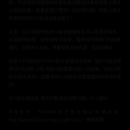
制。现修改双排视频列表更加整洁更加好看和修改上传大
小限制问题，修复重复打赏同一部视频问题，市面上很多
都是有这种BUG的请大家注意了！
注意：现市面流传的很多版本都是带木马以及漏洞很多，
并且加密受限，更有谎称不加密，最终给到带后门的加密
源码，已经多人被骗，本套程序为全开源，无加密版本
新接入牛B支付FASTPAY支付 配置非常简单（由于U支付费
用500元过高 以及 码支付配置复杂找人对接难，对手机和
微信版本还有一定要求所以对接在这套更加简单的牛B支
付）
牛B支付,免挂机 ,免开户费,免对接费,只需一个二维码
牛B支付 FASTPAY支付支付接口申请地址:
http://api.hxs823.cn/?login_uid=13117 推荐使用