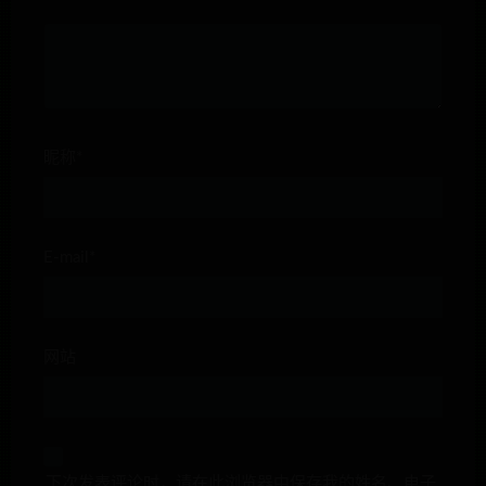
昵称*
E-mail*
网站
下次发表评论时，请在此浏览器中保存我的姓名、电子