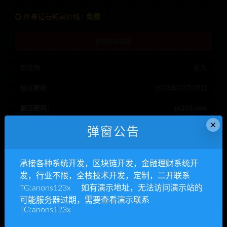
终身钻石购买价格 :
免费
暂无购买权限
有效期
永久
最近更新
2023年10月28日
解压密码：
ys202.com
×
Telegram客服
anons123x
弹窗公告
承接各种系统开发，区块链开发，金融理财系统开
打赏源码
视频打赏
发，行业不限，全栈技术开发，定制，二开联系
TG:anons123x 如有演示地址，无法访问演示站的
RIPRO主题是一个优秀的主题，极致后台体验，无插件，集成会
可能服务器过期，需要查看演示联系
TG:anons123x
员系统
YS源码,整站源码下载,php网站源码,源码资源网,网站模板
»
最新