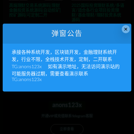
高端理财交易系统源码|理财
2025国际投资理财系统/多语
金融投资系统源码|自动挖矿|
言/适合各行业项目投资理
挖矿源码|可定制二开
财/基金理财/理财投资系统
源码
×
弹窗公告
承接各种系统开发，区块链开发，金融理财系统开
发，行业不限，全栈技术开发，定制，二开联系
TG:anons123x 如有演示地址，无法访问演示站的
高端交易所源码/多语言/C2
海外24语言共享投资理财太
可能服务器过期，需要查看演示联系
C/质押/闪兑/期权/借币/多
阳能板项目源码
国语言交易所系统源码
TG:anons123x
anons123x
开通VIP或充值联系Telegram客服
立即查看