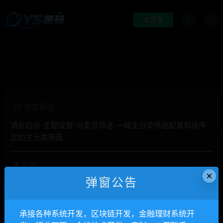
登录
分类筛选
请在后台-主题设置-分类页筛选-一级主分类筛选配置和排序
您的主分类筛选
价格
×
弹窗公告
全部
免费
付费
钻石免费
钻石优惠
发布日期
修改时间
评论数量
随机
热度
承接各种系统开发，区块链开发，金融理财系统开