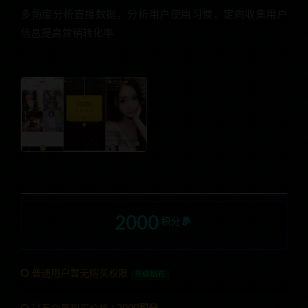
多角度分析直播数据，分析用户使用习惯，定向收集用户
信息提高营销转化率
2000
积分
普通用户暂无购买权限
升级钻石