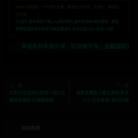
RIPRO主题是一个优秀的主题，极致后台体验，无插件，集成会
员系统
YS源码,整站源码下载,php网站源码,源码资源网,网站模板
»
新版
梦蝶直播系统仿映客花椒直播源码 支持边看边买+私密+付费
接各种系统开发，区块链开发，金融理财系统开发，行业不
上一篇
下一篇
大型活动现场大屏摇一摇红包
最新直播盒子聚合源码 安卓
雨程序源码 开源解密版
+IOS 后台管理+独立代理
相关推荐