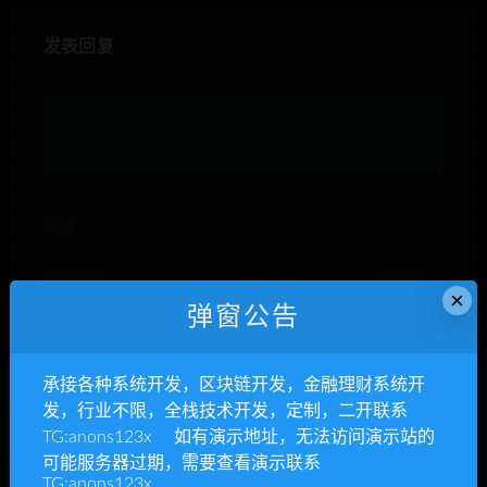
发表回复
昵称*
×
弹窗公告
E-mail*
承接各种系统开发，区块链开发，金融理财系统开
发，行业不限，全栈技术开发，定制，二开联系
网站
TG:anons123x 如有演示地址，无法访问演示站的
可能服务器过期，需要查看演示联系
TG:anons123x