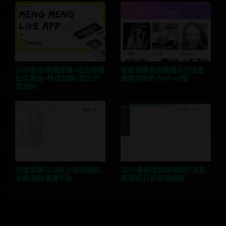
2020新款萌萌直播+社交视频
新版直播系统萌鑫达在线直
社区精品+移动双端+原生开
播程序源码 Android版
发源码
方维直播V2.5版,小视频源码
2019最新版微信视频打赏系
系统,视频直播平台
统源码 打赏观看视频