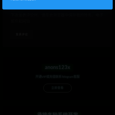
下次发表评论时，请在此浏览器中保存我的姓名、电子
邮件和网站
anons123x
开通VIP或充值联系Telegram客服
立即查看