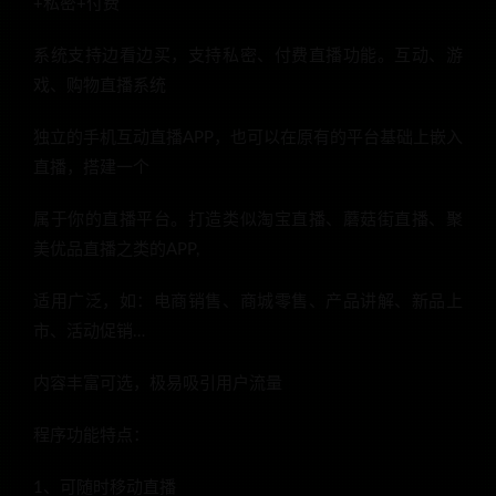
+私密+付费
系统支持边看边买，支持私密、付费直播功能。互动、游
戏、购物直播系统
独立的手机互动直播APP，也可以在原有的平台基础上嵌入
直播，搭建一个
属于你的直播平台。打造类似淘宝直播、蘑菇街直播、聚
美优品直播之类的APP,
适用广泛，如：电商销售、商城零售、产品讲解、新品上
市、活动促销…
内容丰富可选，极易吸引用户流量
程序功能特点：
1、可随时移动直播