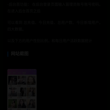
-后台首功能： 在后台登录页面输入管理员账号账号密码。
在进入后台首页之后
可以看到 总充值、今日充值、总用户数、今日新增用户，
四大数据。
以及下方的用户性别比例，和每日用户活跃数据统计
网站截图