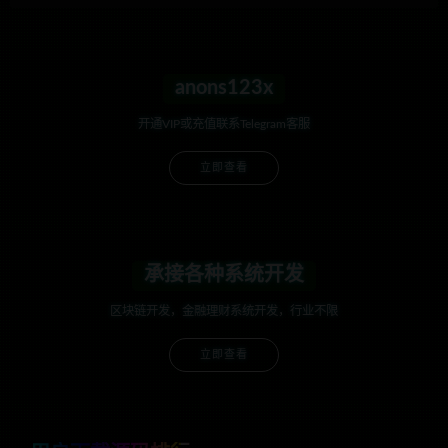
anons123x
开通VIP或充值联系Telegram客服
立即查看
承接各种系统开发
区块链开发，金融理财系统开发，行业不限
立即查看