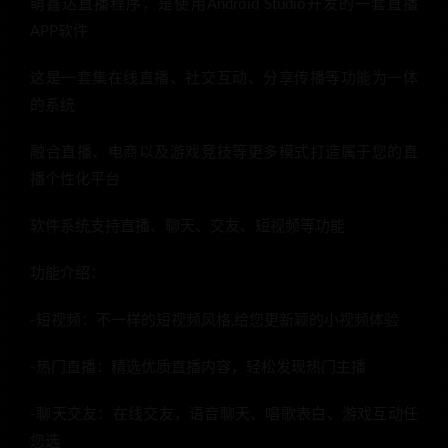
萌鑫达直播程序，是使用Android Studio开发的一套直播
APP软件
这是一套集在线直播、社交互动、分享传播等功能为一体
的系统
融合直播、电商以及游戏竞技等更多模式打造属于您的直
播个性化平台
软件系统支持直播、聊天、交友、短视频等功能
功能介绍：
-短视频：不一样的短视频风格,给您更新颖的小视频体验
-热门直播：精选优质直播内容，轻松发现热门主播
-聊天交友：在线交友，语音聊天、唱歌表白、游戏互动任
您选