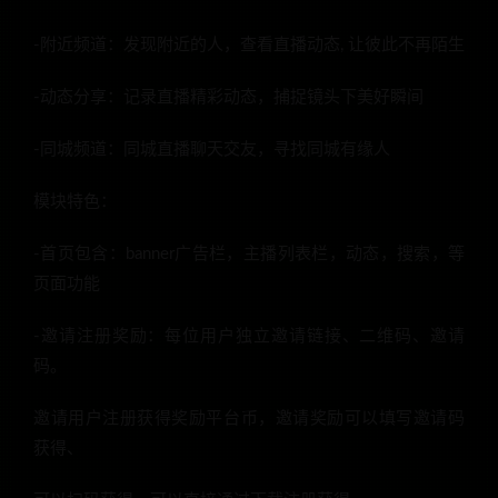
-附近频道：发现附近的人，查看直播动态, 让彼此不再陌生
-动态分享：记录直播精彩动态，捕捉镜头下美好瞬间
-同城频道：同城直播聊天交友，寻找同城有缘人
模块特色：
-首页包含：banner广告栏，主播列表栏，动态，搜索，等
页面功能
-邀请注册奖励：每位用户独立邀请链接、二维码、邀请
码。
邀请用户注册获得奖励平台币，邀请奖励可以填写邀请码
获得、