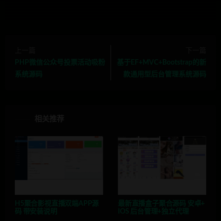
上一篇
下一篇
PHP微信公众号投票活动吸粉
基于EF+MVC+Bootstrap的新
系统源码
款通用型后台管理系统源码
相关推荐
H5聚合影视直播双端APP源
最新直播盒子聚合源码 安卓+
码 带安装说明
IOS 后台管理+独立代理