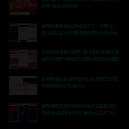
源码/投资理财源码
高端交易所源码/多语言/C2C/质押/闪
兑/期权/借币/多国语言交易所系统源码
五行币投资系统源码/虚拟币投资源码/黄
金理财源码/基金理财源码/投资理财源码
im即时通讯im源码支持pcim聊天交友软
件微信聊天即时通讯im
高端理财交易系统源码|理财金融投资系
统源码|自动挖矿|挖矿源码|可定制二开