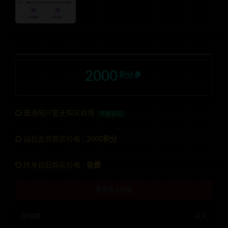
2000
积分
普通用户暂无购买权限
升级钻石
钻石会员购买价格 :
2000积分
终身钻石购买价格 :
免费
暂无购买权限
有效期
永久