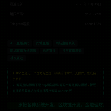
最近更新
2023年08月08日
解压密码：
ys202.com
Telegram客服
anons123x
APP直播源码
同城直播
同城直播系统
同城直播系统源码
影视直播
打赏直播源码
社交互动
RIPRO主题是一个优秀的主题，极致后台体验，无插件，集成会
员系统
YS源码,整站源码下载,php网站源码,源码资源网,网站模板
»
新版
直播系统萌鑫达在线直播程序源码 Android版
接各种系统开发，区块链开发，金融理财系统开发，行业不限