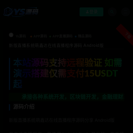
登录
下载
Ys源码
APP源码
APP直播源码
精品源码
新版直播系统萌鑫达在线直播程序源码 Android版
本站源码支持远程验证 如需
演示搭建仅需支付15USDT
起
接各种系统开发，区块链开发，金融理财系统开发，行业不限
源码介绍
新版直播系统萌鑫达在线直播程序源码分享 Android版