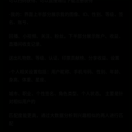
可以扫码获得、可以直接通过下载注册获得
-我的：界面上半部分展示我的图像、ID、性别、等级、签
名、账号、
回播、小视频、关注、粉丝。下半部分展示账户、收益、
直播间收支记录、
送出礼物数、等级、认证、印票贡献榜、分享收益、设置
-个人相关设置包括：用户昵称、手机号码、性别、年龄、
身高、体重、星座、
城市、职业、个性签名、角色类型、个人状态。 主要是针
对相似用户的
匹配度能更高，通过大数据分析到兴趣相似的两人进行匹
配