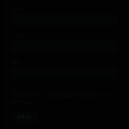
昵称*
E-mail*
网站
下次发表评论时，请在此浏览器中保存我的姓名、电子
邮件和网站