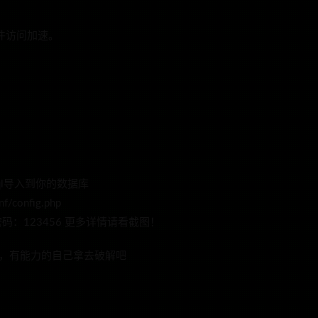
件访问加速。
ql导入到你的数据库
config.php
min 密码：123456 更多详情请看截图！
6，有能力的自己拿去破解吧