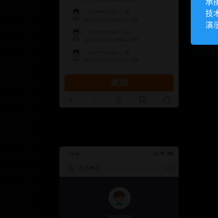
承
技
演