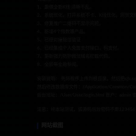
1、重做全新K线 清晰不乱。
2、系统优化，打开系统不卡、K线优化，网页文
3、修复推广二维码不显示问题。
4、新增4个指数等产品。
5、已经对接短信验证
6、已经集成个人免签支付接口，码支付。
7、更新强力防护微信域名拦截代码。
8、全新带金融新闻。
安装说明： 先将程序上传到根目录，然后把sjk.s
然后修改数据库文件：/Application/Common/Conf/
后台地址：/User/User/login.html 账户：ad
注意：经本站测试，该源码后台密码不是12345
网站截图