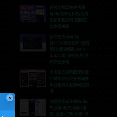
在线手机网关发信源
码/短信群发系统/双向
短信系统源码/国际短
信群发系统
新交易所源码/借
贷/IEO/锁仓挖矿/投资
理财/跟单团队/NFT/
币币交易/期权交易/合
约交易源码
多国语言国际版理财返
利适用各行业投资海外
项目投资金融源码定制
版
×
高端股票系统源码/海
外股票/配资/美股/港
股/台股/打新/大宗/海