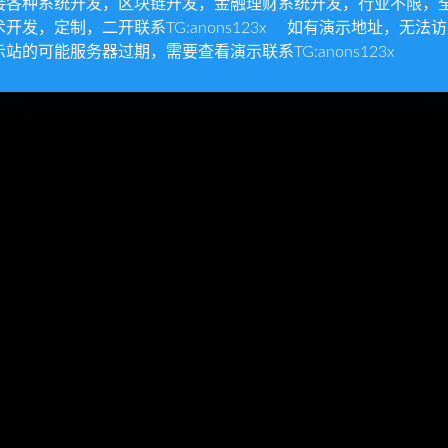
接各种系统开发，区块链开发，金融理财系统开发，行业不限，
术开发，定制，二开联系TG:anons123x 如有演示地址，无法
示站的可能服务器过期，需要查看演示联系TG:anons123x