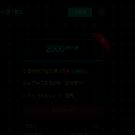
技术教程
登录
下载
2000
积分
普通用户暂无购买权限
升级钻石
钻石会员购买价格 :
2000积分
系TG:anons123x
终身钻石购买价格 :
免费
暂无购买权限
有效期
永久