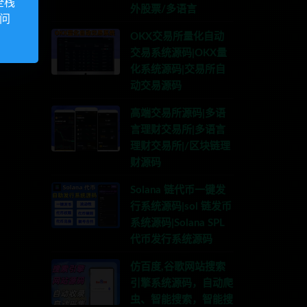
全栈
外股票/多语言
访问
OKX交易所量化自动
交易系统源码|OKX量
化系统源码|交易所自
动交易源码
高端交易所源码|多语
言理财交易所|多语言
理财交易所|/区块链理
财源码
Solana 链代币一键发
行系统源码|sol 链发币
系统源码|Solana SPL
代币发行系统源码
仿百度,谷歌网站搜索
引擎系统源码，自动爬
虫、智能搜索，智能搜