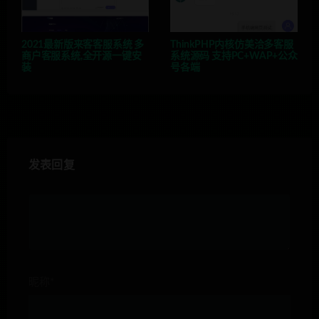
2021最新版来客客服系统 多
ThinkPHP内核仿美洽多客服
商户客服系统,全开源一键安
系统源码 支持PC+WAP+公众
装
号各端
发表回复
昵称*