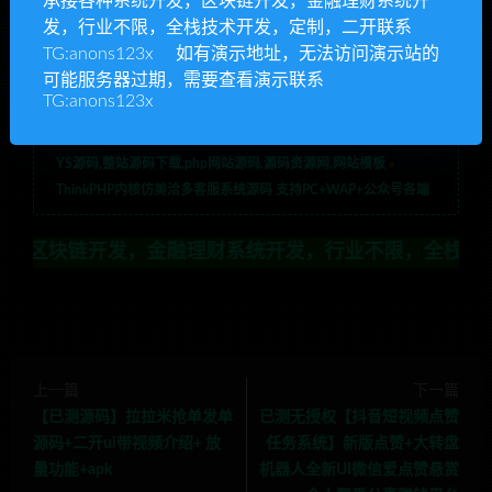
承接各种系统开发，区块链开发，金融理财系统开
在线客服系统源码
多端客服系统源码
客服系统源码
发，行业不限，全栈技术开发，定制，二开联系
美洽多客服系统
美洽多客服系统源码
TG:anons123x 如有演示地址，无法访问演示站的
可能服务器过期，需要查看演示联系
TG:anons123x
RIPRO主题是一个优秀的主题，极致后台体验，无插件，集成会
员系统
YS源码,整站源码下载,php网站源码,源码资源网,网站模板
»
ThinkPHP内核仿美洽多客服系统源码 支持PC+WAP+公众号各端
，金融理财系统开发，行业不限，全栈技术开发，定制，二开
上一篇
下一篇
【已测源码】拉拉米抢单发单
已测无授权【抖音短视频点赞
源码+二开ui带视频介绍+ 放
任务系统】新版点赞+大转盘
量功能+apk
机器人全新UI微信爱点赞悬赏