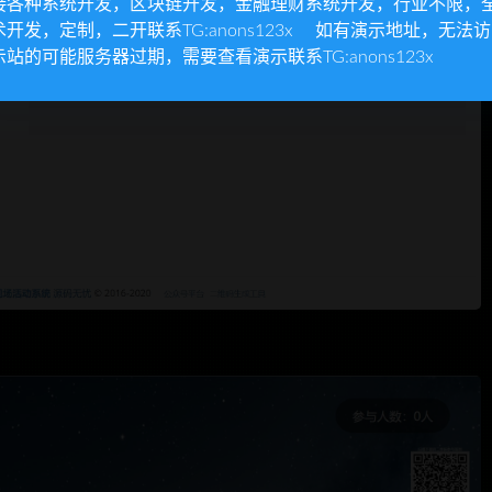
接各种系统开发，区块链开发，金融理财系统开发，行业不限，
术开发，定制，二开联系TG:anons123x 如有演示地址，无法
示站的可能服务器过期，需要查看演示联系TG:anons123x