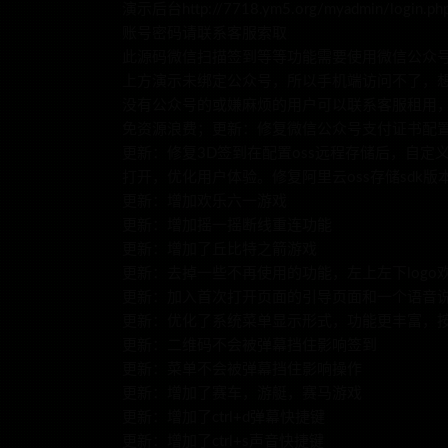
演示后台http://7718.ym5.org/myadmin/login.ph
账号密码请联系客服索取
此源码微信扫描签到等等功能需要使用微信公众
上方演示未绑定公众号，所以手机端访问不了，
没有公众号的或嫌麻烦的用户可以联系客服租用
免资源浪费；更新：修复微信公众号支付证书配置
更新：修复3D签到在配置oss远程存储后，自
打开，优化用户体验。修复阿里云oss存储sdk版
更新：增加欢乐六一游戏
更新：增加摇一摇断线重连功能
更新：增加了丘比特之箭游戏
更新：去掉一些不再使用的功能，左上左下logo
更新：加入首次打开页面的引导页面和一个语音
更新：优化了系统菜单显示形式，功能更丰富，
更新：二维码不会被弹幕挡住影响签到
更新：菜单不会被弹幕挡住影响操作
更新：增加了赛车，游艇，赛马游戏
更新：增加了ctrl+d弹幕快捷键
更新：增加了ctrl+s声音快捷键