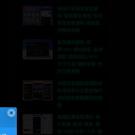
在线手机网关发信源
码/短信群发系统/双向
短信系统源码/国际短
信群发系统
新交易所源码/借
贷/IEO/锁仓挖矿/投资
理财/跟单团队/NFT/
币币交易/期权交易/合
约交易源码
多国语言国际版理财返
利适用各行业投资海外
项目投资金融源码定制
版
×
高端股票系统源码/海
外股票/配资/美股/港
股/台股/打新/大宗/海