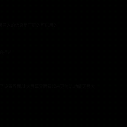
保导入的信息是正确的可以用的
的描述
化了设置界面,让大屏幕界面看起来更简洁,功能更强大