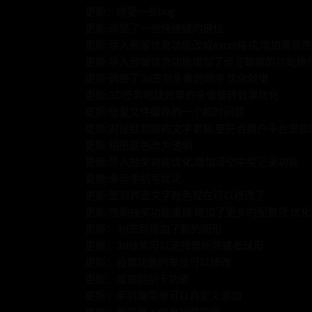
更新：修复一些bug
更新:调整了一些快捷键的键位
更新:导入预留信息功能改成excel格式,增加兼容性
更新:导入预留信息功能增加了预览数据的功能确
更新:调整了3d签到头像的顺序,优化效果
更新:3D签到地球效果的头像旋转效果优化
更新:修复文件缓存的一个超时问题
更新:对接红包雨的文字更新,更符合商户平台里面
更新:相册底色改为透明
更新:导入抽奖功能优化,增加清空中奖记录功能
更新:幸运手机号优化
更新:签到界面文字颜色现在可以修改了
更新:签到抽奖功能重做,增加了更多的配置项,优
更新：3d签到增加了新的图形
更新：3d抽奖可以选择是矩阵或者球形
更新：投票功能的单位可以修改
更新：增加刮刮卡功能
更新：手机端菜单可以自定义添加