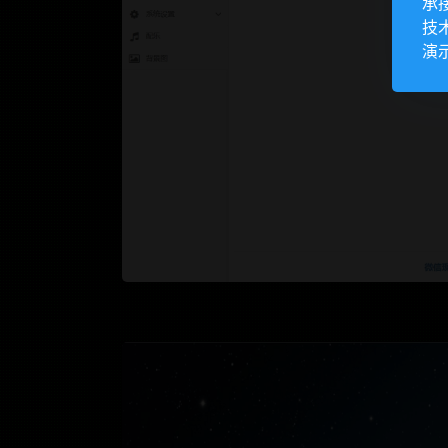
承
技
演