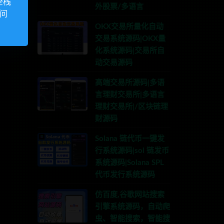
全栈
外股票/多语言
访问
OKX交易所量化自动
交易系统源码|OKX量
化系统源码|交易所自
动交易源码
高端交易所源码|多语
言理财交易所|多语言
理财交易所|/区块链理
财源码
Solana 链代币一键发
行系统源码|sol 链发币
系统源码|Solana SPL
代币发行系统源码
仿百度,谷歌网站搜索
引擎系统源码，自动爬
虫、智能搜索，智能搜