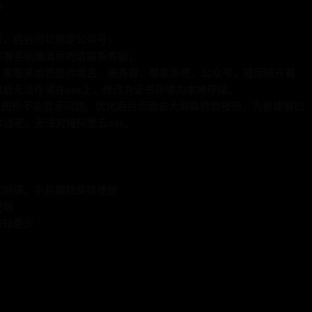
p
号，后台可以绑定公众号；
想看手机端演示的请联系客服；
，客服来给您提供域名、服务器、整套系统、公众号，随用随开避
后无法存储在oss上，修改为证书存储为本地存储。
定义图形不能显示问题。优化后台页面去大屏幕界面按钮，为新建窗口
本过老，无法对接阿里云oss。
欢迎语，手机端抽奖快捷键
说明
按钮更少