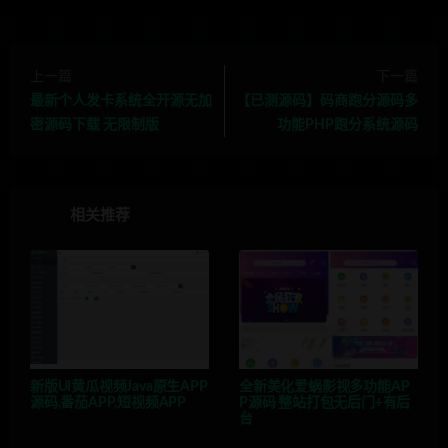
上一篇
下一篇
最新个人发卡系统全开源无加
【已测源码】码商跑分源码多
密源码下载 无限制版
功能PHP跑分系统源码
相关推荐
新版UI黄瓜视频Java原生APP
全新美化爱蜗影视多功能AP
源码,番茄APP,短视频APP
P源码 整站打包无后门+有后
台