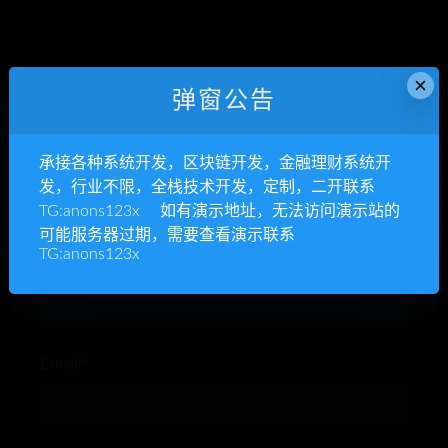
×
弹窗公告
发表回复
承接各种系统开发，区块链开发，金融理财系统开
发，行业不限，全栈技术开发，定制，二开联系
TG:anons123x 如有演示地址，无法访问演示站的
可能服务器过期，需要查看演示联系
TG:anons123x
昵称*
E-mail*