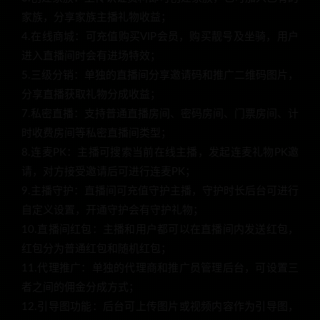
家族，分享家族主播礼物收益；
4.在线商城：可充值购买VIP会员，购买靓号及坐骑，用户
进入直播间时会有进场特效；
5.三级分销：单独的直播间分享邀请码和推广二维码图片，
分享直播获取礼物分成收益；
7.私密直播：支持普通直播房间、密码房间、门票房间、计
时收费房间等私密直播间类型；
8.连麦PK：主播可搜索当前在线主播，发起连麦礼物PK邀
请，对方接受邀请后可进行连麦PK；
9.主播守护：直播间可充值守护主播，守护时长后台可进行
自定义设置，开通守护会有守护礼物；
10.直播间红包：主播和用户都可以在直播间内发送红包，
红包分为普通红包和随机红包；
11.代理推广：单独的代理商和推广员管理后台，可设置三
者之间的佣金分成方式；
12.引导图功能：后台可上传图片或视频内容作为引导图，