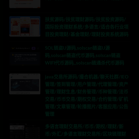
扶贫源码/扶贫理财源码/扶贫投资源码/
国际投资理财系统/多语言/适合各行业项
目投资理财/基金理财/理财投资系统源码
SOL链盗U源码,solscan链盗U源
码,solscan链盗代币源码,solscan链盗
WIFI代币源码,,solscan链通杀代币源码
java交易所源码/撮合机器/聊天社群/IEO
管理/签到管理/用户管理/代理管理/资产
管理/理财生息/财务管理/币种管理/法币
交易/币币交易/期权交易/合约管理/矿机
管理/文章管理/轮播图片/客服应用/公告
管理
多语言理财交易所/币币/期权/理财/新
币/外汇/多语言理财交易所/区块链理财