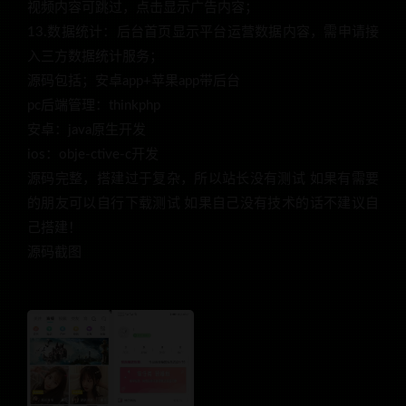
视频内容可跳过，点击显示广告内容；
13.数据统计：后台首页显示平台运营数据内容，需申请接
入三方数据统计服务；
源码包括；安卓app+苹果app带后台
pc后端管理：thinkphp
安卓：java原生开发
ios：obje-ctive-c开发
源码完整，搭建过于复杂，所以站长没有测试 如果有需要
的朋友可以自行下载测试 如果自己没有技术的话不建议自
己搭建！
源码截图