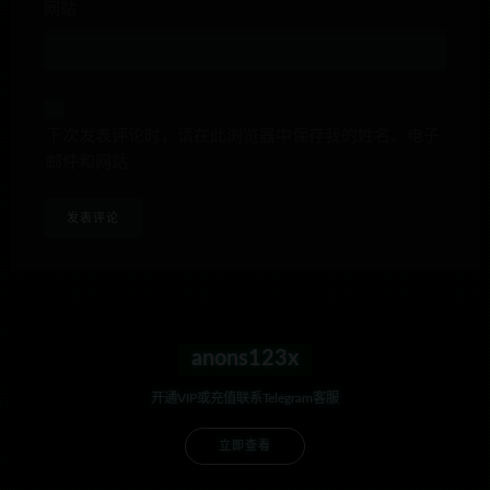
网站
下次发表评论时，请在此浏览器中保存我的姓名、电子
邮件和网站
anons123x
开通VIP或充值联系Telegram客服
立即查看