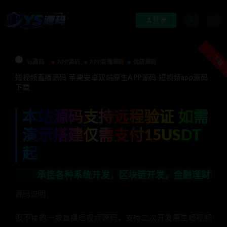
登录
下载
Ys源码
APP源码
APP直播源码
优质源码
短视频直播源码 苹果安卓双端原生APP源码 短视频app源码
下载
本站源码支持远程验证 如需
演示搭建仅需支付15USDT
起
接各种系统开发，区块链开发，金融理财系统开发，行业不限
源码说明
很不错的一款直播短视频源码，支持二次开发原生短视频