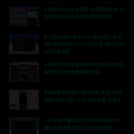
在线手机网关发信源码/短信群发系统/双
向短信系统源码/国际短信群发系统
新交易所源码/借贷/IEO/锁仓挖矿/投资
理财/跟单团队/NFT/币币交易/期权交易/
合约交易源码
多国语言国际版理财返利适用各行业投资
海外项目投资金融源码定制版
高端股票系统源码/海外股票/配资/美股/
港股/台股/打新/大宗/海外股票/多语言
OKX交易所量化自动交易系统源码|OKX
量化系统源码|交易所自动交易源码