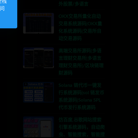
全栈
外股票/多语言
访问
OKX交易所量化自动
交易系统源码|OKX量
化系统源码|交易所自
动交易源码
高端交易所源码|多语
言理财交易所|多语言
理财交易所|/区块链理
财源码
Solana 链代币一键发
行系统源码|sol 链发币
系统源码|Solana SPL
代币发行系统源码
仿百度,谷歌网站搜索
引擎系统源码，自动爬
虫、智能搜索，智能搜