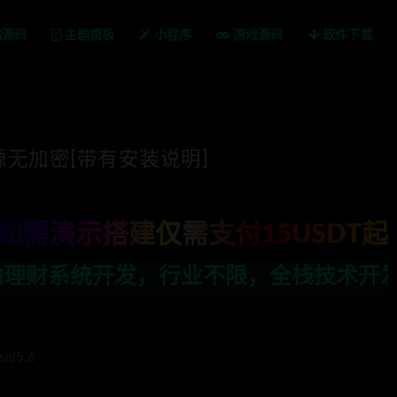
站源码
主题模板
小程序
游戏源码
软件下载
无加密[带有安装说明]
如需演示搭建仅需支付15USDT起
限，全栈技术开发，定制，二开联系TG:
ql5.6