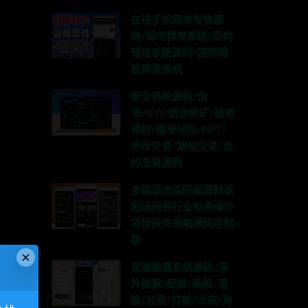
在线手机网关发信源
码/短信群发系统/双向
短信系统源码/国际短
信群发系统
新交易所源码/借
贷/IEO/锁仓挖矿/投资
理财/跟单团队/NFT/
币币交易/期权交易/合
约交易源码
多国语言国际版理财返
利适用各行业投资海外
项目投资金融源码定制
版
×
高端股票系统源码/海
外股票/配资/美股/港
股/台股/打新/大宗/海