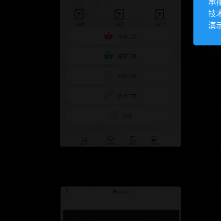
承
技
演