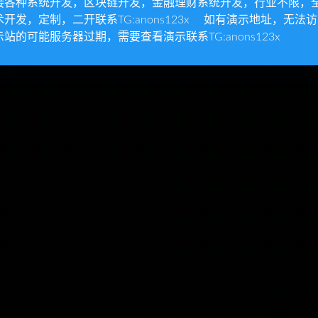
接各种系统开发，区块链开发，金融理财系统开发，行业不限，
术开发，定制，二开联系TG:anons123x 如有演示地址，无法
示站的可能服务器过期，需要查看演示联系TG:anons123x