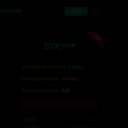
技术教程
登录
下载
2000
积分
普通用户暂无购买权限
升级钻石
钻石会员购买价格 :
2000积分
anons123x
终身钻石购买价格 :
免费
暂无购买权限
有效期
永久