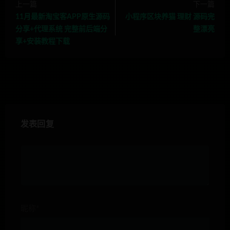
上一篇
下一篇
11月最新淘宝客APP原生源码
小程序区块养猫 理财 源码完
分享+代理系统 完整前后端分
整漂亮
享+安装教程下载
发表回复
昵称*