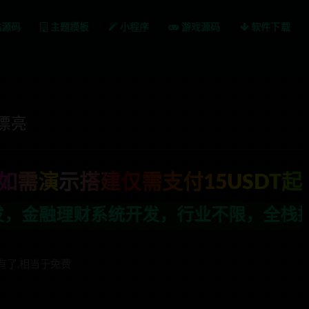
站源码
主题模板
小程序
游戏源码
软件下载
漂亮
如需演示搭建仅需支付15USDT起
发，行业不限，全栈技术开发，定制，二开
有了,相当于免费