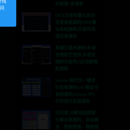
全栈
外股票/多语言
访问
OKX交易所量化自动
交易系统源码|OKX量
化系统源码|交易所自
动交易源码
高端交易所源码|多语
言理财交易所|多语言
理财交易所|/区块链理
财源码
Solana 链代币一键发
行系统源码|sol 链发币
系统源码|Solana SPL
代币发行系统源码
仿百度,谷歌网站搜索
引擎系统源码，自动爬
虫、智能搜索，智能搜