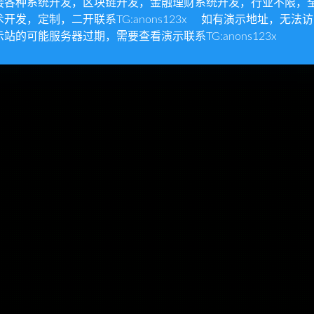
接各种系统开发，区块链开发，金融理财系统开发，行业不限，
术开发，定制，二开联系TG:anons123x 如有演示地址，无法
示站的可能服务器过期，需要查看演示联系TG:anons123x