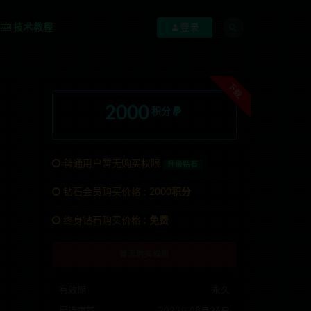
技术教程
登录
下载
2000
积分
普通用户暂无购买权限
升级钻石
钻石会员购买价格 :
2000积分
联系TG:anons123x
终身钻石购买价格 :
免费
暂无购买权限
有效期
永久