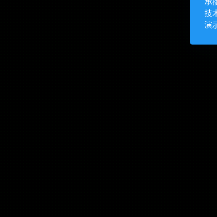
承
技
演