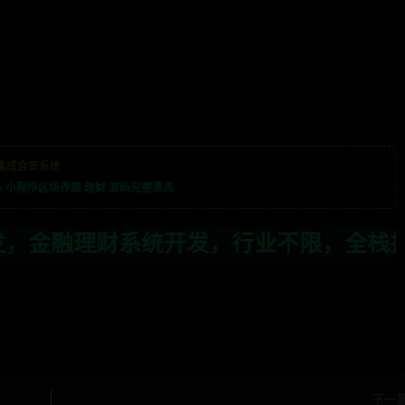
集成会员系统
»
小程序区块养猫 理财 源码完整漂亮
发，行业不限，全栈技术开发，定制，二开
下一