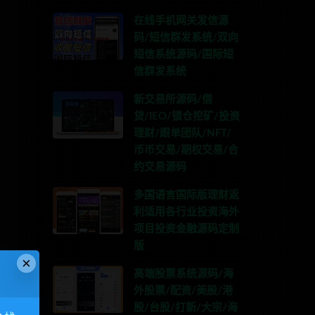
在线手机网关发信源
码/短信群发系统/双向
短信系统源码/国际短
信群发系统
新交易所源码/借
贷/IEO/锁仓挖矿/投资
理财/跟单团队/NFT/
币币交易/期权交易/合
约交易源码
多国语言国际版理财返
利适用各行业投资海外
项目投资金融源码定制
版
×
高端股票系统源码/海
外股票/配资/美股/港
股/台股/打新/大宗/海