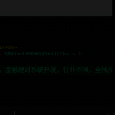
集成会员系统
»
【影视盒子APP】带后端带直播采集地址可打包APP[去广告]
行业不限，全栈技术开发，定制，二开联系
下一