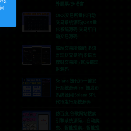
全栈
外股票/多语言
访问
OKX交易所量化自动
交易系统源码|OKX量
化系统源码|交易所自
动交易源码
高端交易所源码|多语
言理财交易所|多语言
理财交易所|/区块链理
财源码
Solana 链代币一键发
行系统源码|sol 链发币
系统源码|Solana SPL
代币发行系统源码
仿百度,谷歌网站搜索
引擎系统源码，自动爬
虫、智能搜索，智能搜