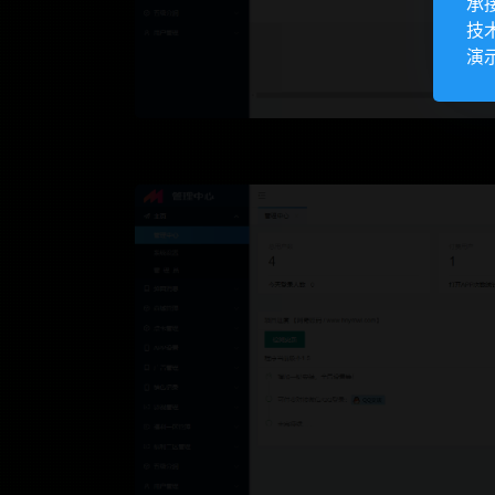
承
技
演