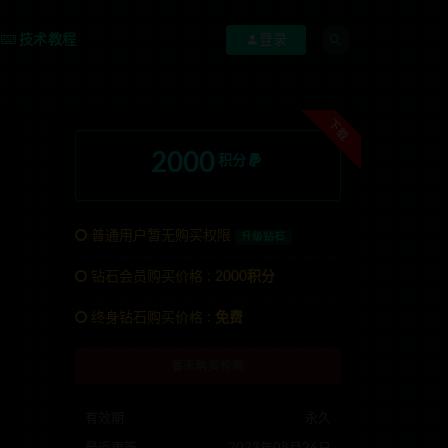
技术教程
登录
下载
2000
积分
普通用户暂无购买权限
升级钻石
钻石会员购买价格 :
2000积分
TG:anons123x
终身钻石购买价格 :
免费
暂无购买权限
有效期
永久