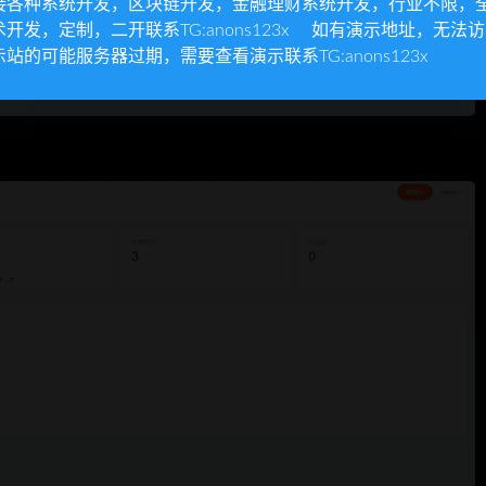
接各种系统开发，区块链开发，金融理财系统开发，行业不限，
术开发，定制，二开联系TG:anons123x 如有演示地址，无法
示站的可能服务器过期，需要查看演示联系TG:anons123x