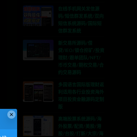
在线手机网关发信源
码/短信群发系统/双向
短信系统源码/国际短
信群发系统
新交易所源码/借
贷/IEO/锁仓挖矿/投资
理财/跟单团队/NFT/
币币交易/期权交易/合
约交易源码
多国语言国际版理财返
利适用各行业投资海外
项目投资金融源码定制
版
×
高端股票系统源码/海
外股票/配资/美股/港
股/台股/打新/大宗/海