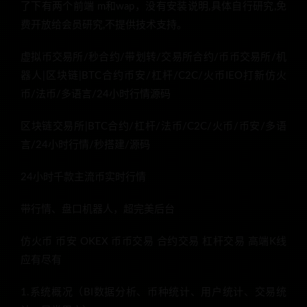
了下有两个前端 m和wap，没有安装说明,具体自行研究,免
费开放给会员研究,不提供技术支持。
虚拟币交易所/秒合约/带划转/交易所合约/币币交易所/机
器人|区块链|BTC合约币安/杠杆/C2C/火币IEO打新仿火
币/法币/多语言/24小时行情源码
区块链交易所|BTC合约/杠杆/法币/C2C/火币/币安/多语
言/24小时行情/秒搭建/源码
24小时千款主流币实时行情
带行情、盘口机器人，超完美后台
仿火币 币安 OKEX 币币交易 合约交易 杠杆交易 高端K线
应有尽有
1.系统概况（BI数据分析、币种统计、用户统计、交易统