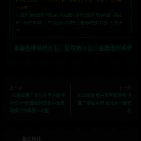
RIPRO主题是一个优秀的主题，极致后台体验，无插件，集成会
员系统
YS源码,整站源码下载,php网站源码,源码资源网,网站模板
»
某站
6000元的交易所合约/虚拟币区块链 完整无缺整站打包，行情正
常
种系统开发，区块链开发，金融理财系统开发，行业不限，
上一篇
下一篇
lEO数值资产系统某平台新版
2021最新版来客客服系统 多
本c2c币数值合约交易平台自
商户客服系统,全开源一键安
动撮合松机器人功能
装
相关推荐