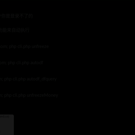
户你是登录不了的
功能来自动执行
php cli.php unfreeze
php cli.php autodf
p cli.php autodf_dfquery
hp cli.php unfreezeMoney