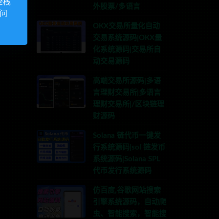
全栈
外股票/多语言
访问
OKX交易所量化自动
交易系统源码|OKX量
化系统源码|交易所自
动交易源码
高端交易所源码|多语
言理财交易所|多语言
理财交易所|/区块链理
财源码
Solana 链代币一键发
行系统源码|sol 链发币
系统源码|Solana SPL
代币发行系统源码
仿百度,谷歌网站搜索
引擎系统源码，自动爬
虫、智能搜索，智能搜