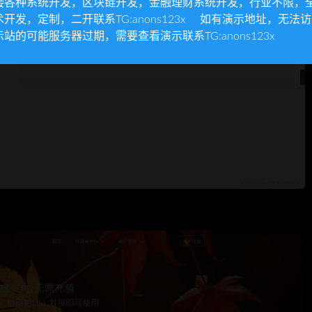
接各种系统开发，区块链开发，金融理财系统开发，行业不限，
术开发，定制，二开联系TG:anons123x 如有演示地址，无法
示站的可能服务器过期，需要查看演示联系TG:anons123x