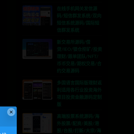
在线手机网关发信源
码/短信群发系统/双向
短信系统源码/国际短
信群发系统
新交易所源码/借
贷/IEO/锁仓挖矿/投资
理财/跟单团队/NFT/
币币交易/期权交易/合
约交易源码
多国语言国际版理财返
利适用各行业投资海外
项目投资金融源码定制
版
×
高端股票系统源码/海
外股票/配资/美股/港
股/台股/打新/大宗/海