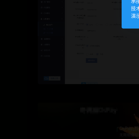
承
技
演