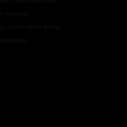
app的源码，大家自行修改打包就是
哦 还有代理后台
这儿 在让别人对接自己 赚取差价
 回调速度超级快