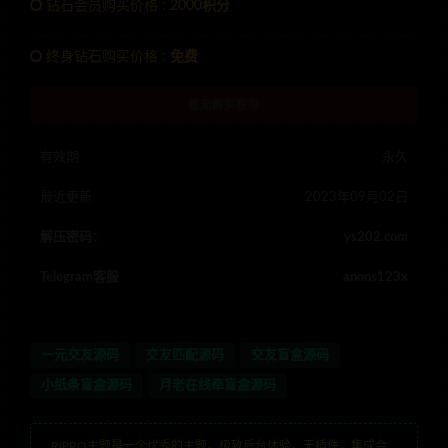
钻石会员购买价格 :
2000积分
终身钻石购买价格 :
免费
暂无购买权限
有效期
永久
最近更新
2023年09月02日
解压密码：
ys202.com
Telegram客服
anons123x
一元交友源码
交友匹配源码
交友盲盒源码
小纸条盲盒源码
月老在线牵盲盒源码
RIPRO主题是一个优秀的主题，极致后台体验，无插件，集成会