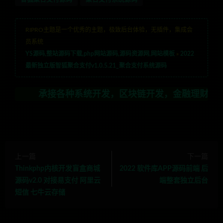
RIPRO主题是一个优秀的主题，极致后台体验，无插件，集成会
员系统
YS源码,整站源码下载,php网站源码,源码资源网,网站模板
»
2022
最新独立版智狐聚合支付v1.0.5.21_聚合支付系统源码
承接各种系统开发，区块链开发，金融理财系统开发，行业
上一篇
下一篇
Thinkphp内核开发盲盒商城
2022 软件库APP源码前端 后
源码v2.0 对接易支付 阿里云
端整套独立后台
短信 七牛云存储