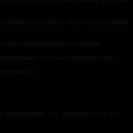
，就可以加入我们的大家庭了并可以获得戏猪的称号。第二天才会有
自己狗子圈里的狗也要及时收取哦，然后可以卖给猪场主或者换取收
不用做，只管把猪饲料喂给猪;您也可以做动态玩家，
自己收益也就会越多。所以作为一个动态玩家回本会比较快，
为渔场主将五百起）!
9.30，预约/即抢领养微分：5/10，智能合约收益5天15%，可挖