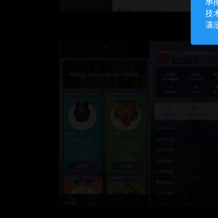
承
技
演