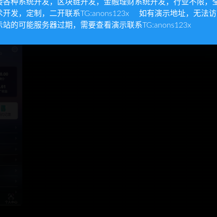
接各种系统开发，区块链开发，金融理财系统开发，行业不限，
术开发，定制，二开联系TG:anons123x 如有演示地址，无法
示站的可能服务器过期，需要查看演示联系TG:anons123x