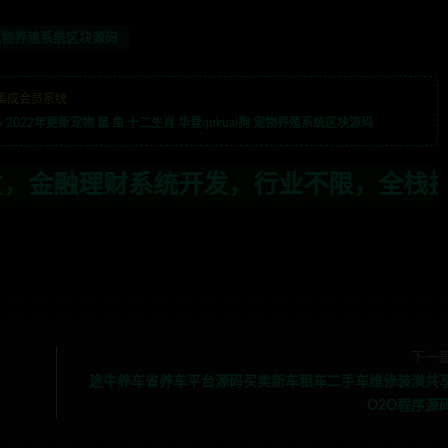
宠物养殖系统区块源码
集成会员系统
»
2022年更新宠物 鼠 鱼 十二生肖 华登qukuai狗 宠物养殖系统区块源码
，行业不限，全栈技术开发，定制，二开联系
下一
途牛养车省养车平台源码买卖新车租车二手车维修装潢共
O2O程序源