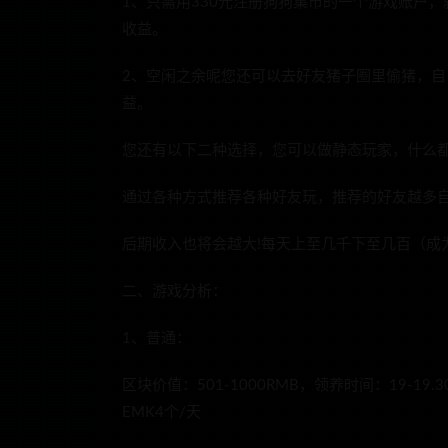
1、只需用330元注册狗狗集市的一个游戏账户
收益。
2、空闲之余呢您还可以去好友猪子圈里偷猪，
益。
您还有以下二种选择，您可以做静态玩家，什么都
通过各种方式推荐各种好友玩，推荐的好友越多
后期收入也将会越大!每天上至几千下至几百（成
二、游戏分析：
1、普通：
区块价值：501-1000RMB，领养时间：19-1
EMK4个/天