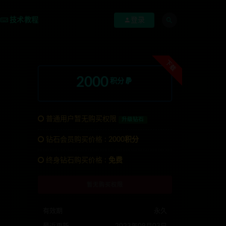
技术教程
登录
下载
2000
积分
普通用户暂无购买权限
升级钻石
钻石会员购买价格 :
2000积分
TG:anons123x
终身钻石购买价格 :
免费
暂无购买权限
有效期
永久