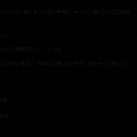
和预约方式,即每个会员的宠物猪到期之后将被强制挂卖,挂卖的宠物
惩罚。
统会根据多维度权重进行一一分配
确认,领养方确认后、卖家手动确认增加权重（卖方未手动确认系统
奖励）
奖励）
）