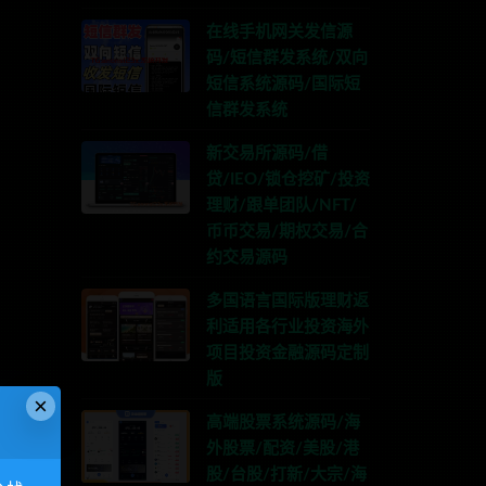
在线手机网关发信源
码/短信群发系统/双向
短信系统源码/国际短
信群发系统
新交易所源码/借
贷/IEO/锁仓挖矿/投资
理财/跟单团队/NFT/
币币交易/期权交易/合
约交易源码
多国语言国际版理财返
利适用各行业投资海外
项目投资金融源码定制
版
×
高端股票系统源码/海
外股票/配资/美股/港
股/台股/打新/大宗/海