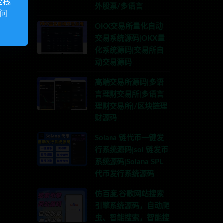
全栈
外股票/多语言
访问
OKX交易所量化自动
交易系统源码|OKX量
化系统源码|交易所自
动交易源码
高端交易所源码|多语
言理财交易所|多语言
理财交易所|/区块链理
财源码
Solana 链代币一键发
行系统源码|sol 链发币
系统源码|Solana SPL
代币发行系统源码
仿百度,谷歌网站搜索
引擎系统源码，自动爬
虫、智能搜索，智能搜