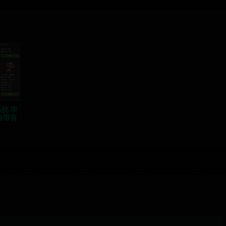
统 华
台带有