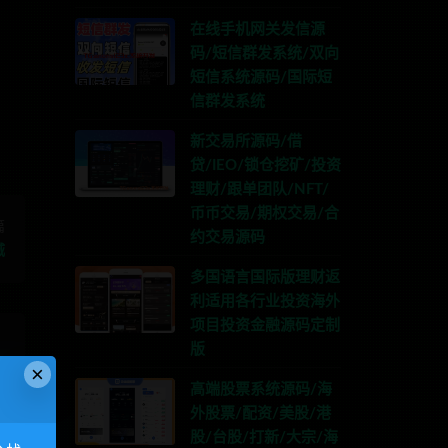
在线手机网关发信源
TG:anons123x
码/短信群发系统/双向
短信系统源码/国际短
信群发系统
新交易所源码/借
贷/IEO/锁仓挖矿/投资
理财/跟单团队/NFT/
币币交易/期权交易/合
篇
约交易源码
城
多国语言国际版理财返
利适用各行业投资海外
项目投资金融源码定制
版
×
高端股票系统源码/海
外股票/配资/美股/港
股/台股/打新/大宗/海