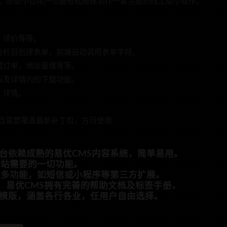
发。即使小白用户也能轻松搭建制作一套完整的线上版小程序。
，评价等等。
可分栏目创建表单，前端自动调用表单字段。
商城订单，地址管理等等。
，以及详情内的下载功能。
，详情。
，并且需要覆盖最新补丁包，方可使用
后台依赖成熟的易优CMS内容系统，简单易用。
网站需要的一切功能。
持更多功能，如短信或小程序等第三方扩展。
s，易优CMS拥有完善的帮助文档及标签手册。
亮模版，涵盖各行各业，任用户自由选择。