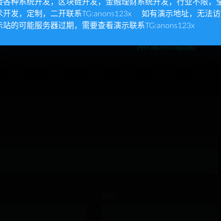
接各种系统开发，区块链开发，金融理财系统开发，行业不限，
术开发，定制，二开联系TG:anons123x 如有演示地址，无法
示站的可能服务器过期，需要查看演示联系TG:anons123x
源码完
灵沐V3.01微信资源类小程序
ChatGPT-MP: 基于ChatGPT
源码，带流量主功能
实现的微信小程序源码，支
持H5和WEB端适配
网站