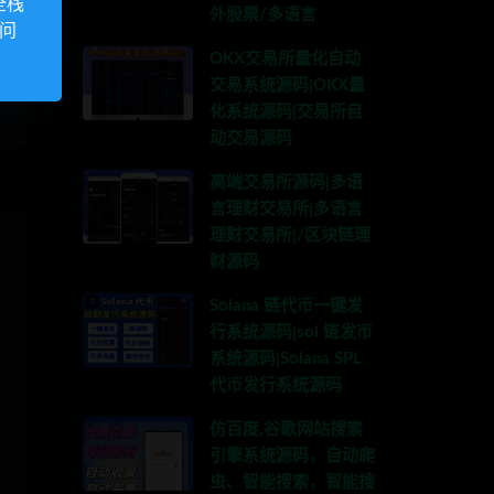
全栈
外股票/多语言
访问
OKX交易所量化自动
交易系统源码|OKX量
化系统源码|交易所自
动交易源码
高端交易所源码|多语
言理财交易所|多语言
理财交易所|/区块链理
财源码
Solana 链代币一键发
行系统源码|sol 链发币
系统源码|Solana SPL
代币发行系统源码
仿百度,谷歌网站搜索
引擎系统源码，自动爬
虫、智能搜索，智能搜