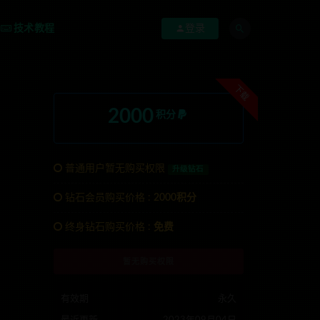
技术教程
登录
下载
2000
积分
普通用户暂无购买权限
升级钻石
钻石会员购买价格 :
2000积分
TG:anons123x
终身钻石购买价格 :
免费
暂无购买权限
有效期
永久