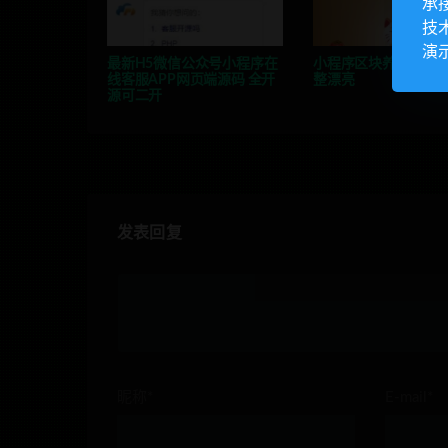
承
技
演
最新H5微信公众号小程序在
小程序区块养猫 理财 
线客服APP网页端源码 全开
整漂亮
源可二开
发表回复
昵称*
E-mail*