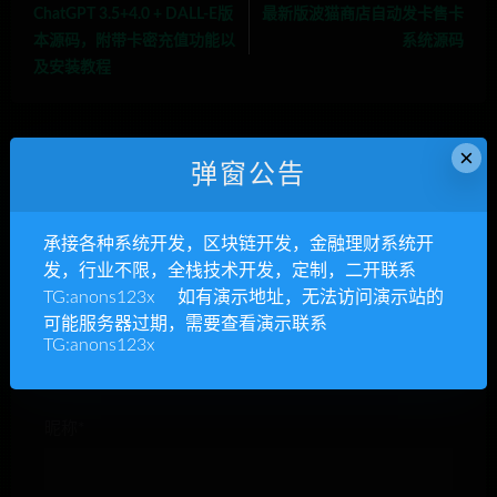
ChatGPT 3.5+4.0 + DALL-E版
最新版波猫商店自动发卡售卡
本源码，附带卡密充值功能以
系统源码
及安装教程
×
弹窗公告
承接各种系统开发，区块链开发，金融理财系统开
发表回复
发，行业不限，全栈技术开发，定制，二开联系
TG:anons123x 如有演示地址，无法访问演示站的
可能服务器过期，需要查看演示联系
TG:anons123x
昵称*