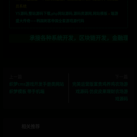
员系统
YS源码,整站源码下载,php网站源码,源码资源网,网站模板
»
端游
盛大传奇——韩国刺客帝国全套游戏源代码
承接各种系统开发，区块链开发，金融理财系统开发，行
上一篇
下一篇
织梦cms游戏开发手册类网站
完美运营版富贵鸡养鸡农场游
织梦模板 带手机端
戏源码 仿皮皮果理财农场游
戏源码
相关推荐