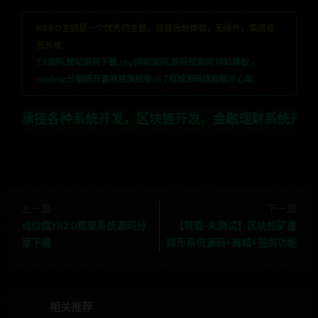
RIPRO主题是一个优秀的主题，极致后台体验，无插件，集成会
员系统
YS源码,整站源码下载,php网站源码,源码资源网,网站模板
»
niushop分销版开源商城旗舰版v3.7商城源码旗舰版开心版
种系统开发，区块链开发，金融理财系统开发，行业不限，
上一篇
下一篇
点位盘Yii2.0框架系统源码分
【转载-未测试】区块挖矿虚
享下载
拟币系统源码+商城+签到功能
相关推荐