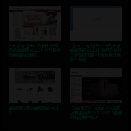
ASP源码【Shop7z网上购物
【oemshop 完全OEM的开源
系统旗舰版 v5.6.5】大气超美
商城系统 v3.0.1】拼团砍价秒
观商城系统源码
杀等营销功能+不限数量开通
多个商城
商城源码 魔众商城系统 v6.4.
【.net源码】KesionIMALL网
0
上商城系统 V6.0.190226全能
型商品模型管理