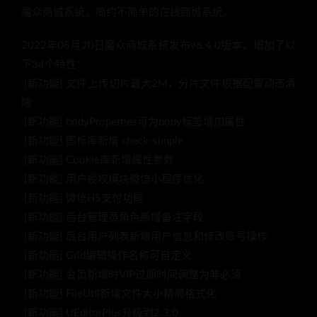
魔众商城系统，简约不简单的在线商城系统。
2022年08月20日魔众商城系统发布v6.4.0版本，增加了以
下34个特性：
·[新功能] 文件上传切片最大2M，分片文件根据配置动态清
除
·[新功能] bodyProperties可为body标签增加属性
·[新功能] 图标库新增 check-simple
·[新功能] Cookie库新增属性参数
·[新功能] 用户授权模块微信小程序优化
·[新功能] 微信H5支付功能
·[新功能] 后台管理员角色新增备注字段
·[新功能] 后台用户列表新增用户信息和修改账号操作
·[新功能] Grid编辑操作名称可自定义
·[新功能] 会员新增时VIP过期时间调整为非必须
·[新功能] FileUtil新增文件大小精简格式化
·[新功能] UEditorPlus升级到2.3.0