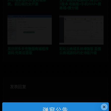
2023最新版的盲盒商城系
全开源版商城源码大商创2.7.
统，前后端完全开源
3版本 电脑版+手机WAP+微
商城+微分销
高仿拼多多完整版商城程序
彩虹云商城系统增强版 孤傲
源码 完美运营版
云商城源码的史诗级升级
发表回复
×
弹窗公告