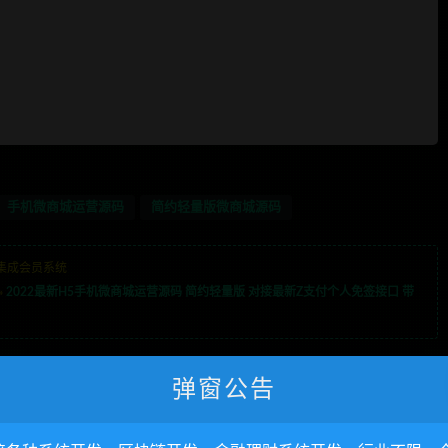
手机微商城运营源码
简约轻量版微商城源码
集成会员系统
»
2022最新H5手机微商城运营源码 简约轻量版 对接最新Z支付个人免签接口 带
业不限，全栈技术开发，定制，二开联系TG
弹窗公告