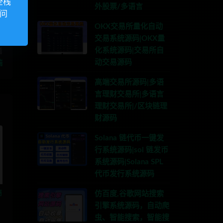
全栈
外股票/多语言
访问
OKX交易所量化自动
交易系统源码|OKX量
化系统源码|交易所自
篇
动交易源码
端
高端交易所源码|多语
言理财交易所|多语言
理财交易所|/区块链理
财源码
Solana 链代币一键发
行系统源码|sol 链发币
系统源码|Solana SPL
代币发行系统源码
商
仿百度,谷歌网站搜索
引擎系统源码，自动爬
虫、智能搜索，智能搜