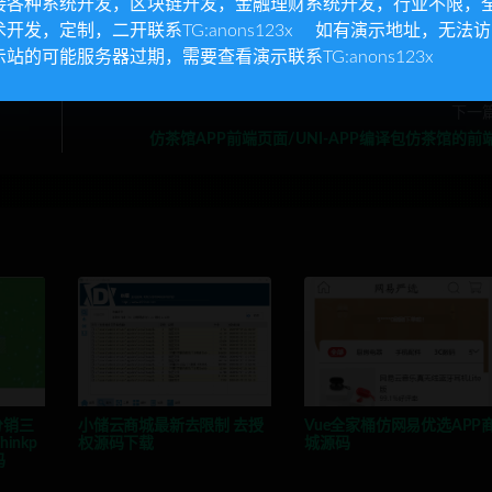
接各种系统开发，区块链开发，金融理财系统开发，行业不限，
术开发，定制，二开联系TG:anons123x 如有演示地址，无法
示站的可能服务器过期，需要查看演示联系TG:anons123x
下一
仿茶馆APP前端页面/UNI-APP编译包仿茶馆的前
分销三
小储云商城最新去限制 去授
Vue全家桶仿网易优选APP
inkp
权源码下载
城源码
码