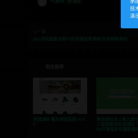
Ys源码
承
钻石
技
演
上一篇
php战机舰艇全新UI区块链投资源码 区块理财源码
相关推荐
商城源码 魔众商城系统 v6.4.
微信新玩法三维九度
0
三复制直销系统源码 Th
hp开发程序完整版源