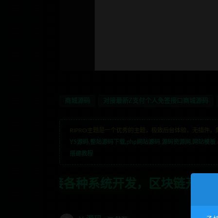
商城源码
对接最新Z支付个人免签接口商城源码
RIPRO主题是一个优秀的主题，极致后台体验，无插件，
YS源码,整站源码下载,php网站源码,源码资源网,网站模板
搭建教程
开发，区块链开发，金融理财系统开发，行