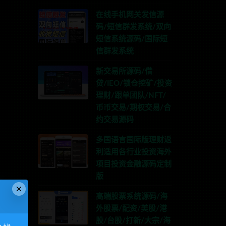
在线手机网关发信源
码/短信群发系统/双向
短信系统源码/国际短
信群发系统
新交易所源码/借
贷/IEO/锁仓挖矿/投资
理财/跟单团队/NFT/
币币交易/期权交易/合
约交易源码
多国语言国际版理财返
利适用各行业投资海外
项目投资金融源码定制
版
×
:anons123x
高端股票系统源码/海
外股票/配资/美股/港
股/台股/打新/大宗/海