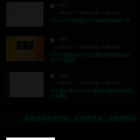
Ys源码
优质源码
导航网站源码
整站源码
ThinkPHP导航网站个性网址导航源码下载
Ys源码
优质源码
导航网站源码
整站源码
2023年最新的H5自适应樱花导航网站源代
码SEO增强版
Ys源码
优质源码
导航网站源码
整站源码
2023最新版TwoNav开源网址导航系统源码 |
无需授权
承接各种系统开发，区块链开发，金融理财系统开