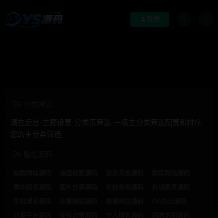
登录
分类筛选
请在后台-主题设置-分类页筛选-一级主分类筛选配置和排序
您的主分类筛选
整站源码
站群网站源码
漫画动画源码
旅游美食源码
教程网站源码
算命起名源码
图片分享源码
在线查询源码
在线教育源码
主机域名源码
众筹网站源码
商城网站源码
OA办公源码
分发平台源码
任务点赞源码
个人博客源码
招聘求职源码