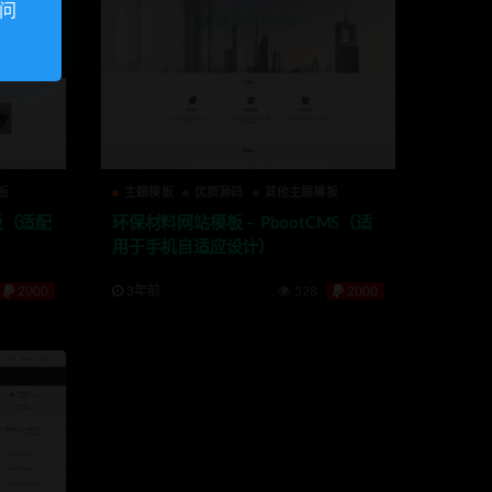
访问
板
主题模板
优质源码
其他主题模板
板（适配
环保材料网站模板 – PbootCMS（适
用于手机自适应设计）
2000
3年前
528
2000