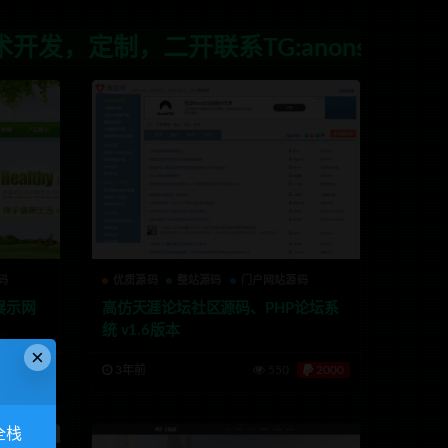
，二开联系TG:anons123x
码
优质源码
整站源码
门户网站源码
展示网
高仿天涯论坛社区源码、PHP论坛系
统 v1.6版本
×
2000
3年前
550
2000
全栈