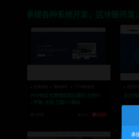
承接各种系统开发，区块链开发，金融理财
优质源码
整站源码
门户网站源码
优质源
PHP响应式营销型网站源码 支持PC
企业网
+平板+手机 万能H5建站
3年前
606
2000
3年前
承