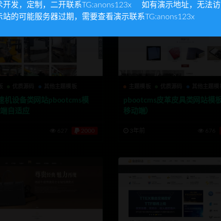
术开发，定制，二开联系TG:anons123x 如有演示地址，无法
示站的可能服务器过期，需要查看演示联系TG:anons123x
板
优质源码
其他主题模板
主题模板
优质源码
其他主题模
机设备类网站pbootcms模
pbootcms皮革皮具类网站模
机端自适应
移动端）
627
2000
3年前
676