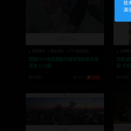
技
演
优质源码
整站源码
门户网站源码
主题模
超级CMS系统模板内容管理系统多国
齿轮减速
语言 v2.0版
板-手
3年前
532
2000
3年前