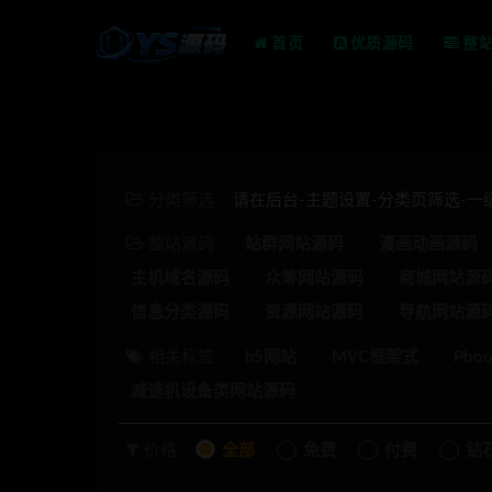
首页
优质源码
整
分类筛选
请在后台-主题设置-分类页筛选-
整站源码
站群网站源码
漫画动画源码
主机域名源码
众筹网站源码
商城网站源
信息分类源码
资源网站源码
导航网站源
相关标签
h5网站
MVC框架式
Pbo
减速机设备类网站源码
价格
全部
免费
付费
钻