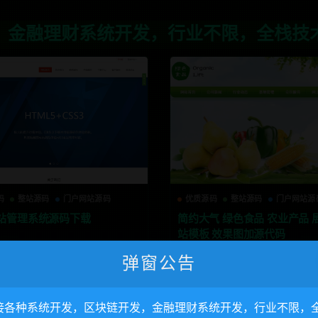
系统开发，行业不限，全栈技术开发，定制
码
整站源码
门户网站源码
优质源码
整站源码
门户网站源
站管理系统源码下载
简约大气 绿色食品 农业产品 
站模板 效果图加源代码
弹窗公告
527
2000
3年前
556
接各种系统开发，区块链开发，金融理财系统开发，行业不限，