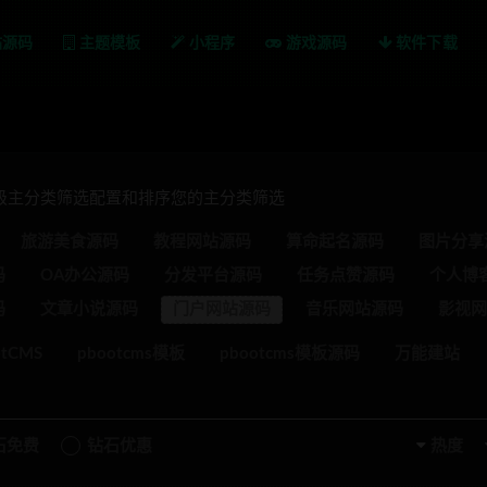
站源码
主题模板
小程序
游戏源码
软件下载
一级主分类筛选配置和排序您的主分类筛选
旅游美食源码
教程网站源码
算命起名源码
图片分享
码
OA办公源码
分发平台源码
任务点赞源码
个人博
码
文章小说源码
门户网站源码
音乐网站源码
影视网
otCMS
pbootcms模板
pbootcms模板源码
万能建站
石免费
钻石优惠
热度